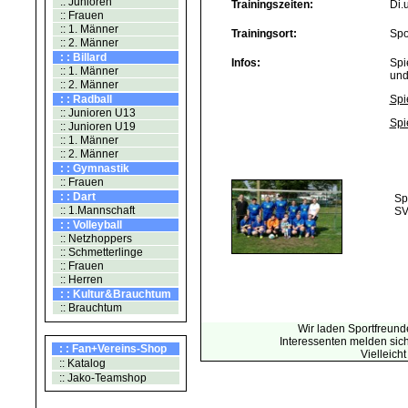
:: Junioren
Trainingszeiten:
Di.
:: Frauen
:: 1. Männer
Trainingsort:
Spo
:: 2. Männer
: : Billard
Infos:
Spi
:: 1. Männer
und
:: 2. Männer
: : Radball
Spi
:: Junioren U13
Spi
:: Junioren U19
:: 1. Männer
:: 2. Männer
: : Gymnastik
:: Frauen
: : Dart
Sp
:: 1.Mannschaft
SV
: : Volleyball
:: Netzhoppers
:: Schmetterlinge
:: Frauen
:: Herren
: : Kultur&Brauchtum
:: Brauchtum
Wir laden Sportfreund
Interessenten melden sich 
: : Fan+Vereins-Shop
Vielleich
:: Katalog
:: Jako-Teamshop