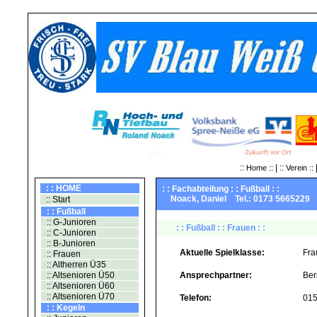
::
| ::
|
Home ::
Verein ::
: : HOME
: : Fachabteilung : : Fußball : :
Noack, Daniel Tel.: 0173 566522
:: Start
: : Fußball
:: G-Junioren
: : Fußball : : Frauen : :
:: C-Junioren
:: B-Junioren
Aktuelle Spielklasse:
Fra
:: Frauen
:: Altherren Ü35
:: Altsenioren Ü50
Ansprechpartner:
Ber
:: Altsenioren Ü60
:: Altsenioren Ü70
Telefon:
01
: : Kegeln