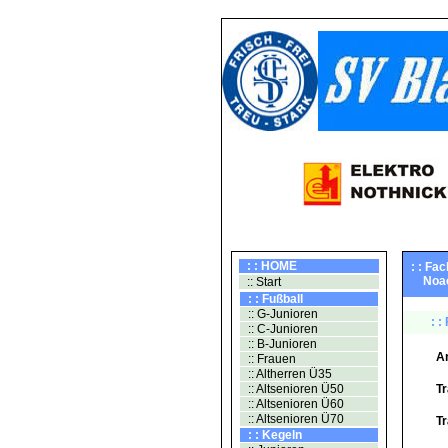
: : HOME
: : Fac
Noack
:: Start
: : Fußball
:: G-Junioren
: :
:: C-Junioren
:: B-Junioren
A
:: Frauen
:: Altherren Ü35
:: Altsenioren Ü50
Tr
:: Altsenioren Ü60
:: Altsenioren Ü70
Tr
: : Kegeln