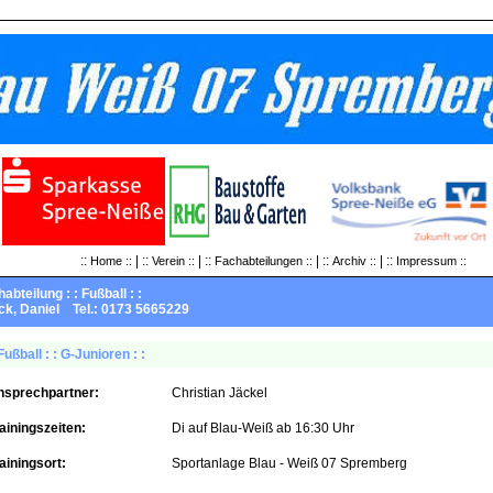
::
| ::
| ::
| ::
| ::
Home ::
Verein ::
Fachabteilungen ::
Archiv ::
Impressum ::
habteilung : : Fußball : :
, Daniel Tel.: 0173 5665229
 Fußball : : G-Junioren : :
nsprechpartner:
Christian Jäckel
ainingszeiten:
Di auf Blau-Weiß ab 16:30 Uhr
ainingsort:
Sportanlage Blau - Weiß 07 Spremberg