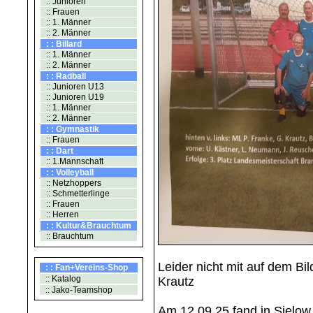
:: Junioren
:: Frauen
:: 1. Männer
:: 2. Männer
: : Billard
:: 1. Männer
:: 2. Männer
: : Radball
:: Junioren U13
:: Junioren U19
:: 1. Männer
:: 2. Männer
: : Gymnastik
:: Frauen
: : Dart
:: 1.Mannschaft
: : Volleyball
:: Netzhoppers
:: Schmetterlinge
:: Frauen
:: Herren
: : Kultur&Brauchtum
:: Brauchtum
Leider nicht mit auf dem B
: : Fan+Vereins-Shop
:: Katalog
Krautz
:: Jako-Teamshop
Am 12.09.25 fand in Sielow 