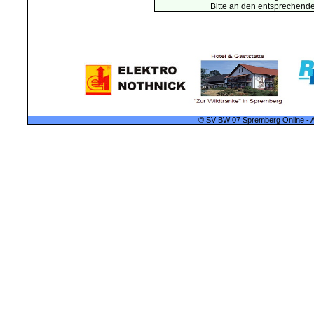
Bitte an den entsprechend
© SV BW 07 Spremberg Online - A