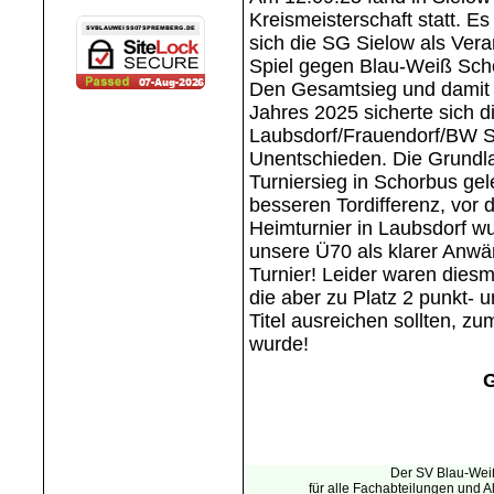
Kreismeisterschaft statt. E
sich die SG Sielow als Vera
Spiel gegen Blau-Weiß Scho
Den Gesamtsieg und damit d
Jahres 2025 sicherte sich d
Laubsdorf/Frauendorf/BW Sp
Unentschieden. Die Grundla
Turniersieg in Schorbus gel
besseren Tordifferenz, vo
Heimturnier in Laubsdorf w
unsere Ü70 als klarer Anwär
Turnier! Leider waren dies
die aber zu Platz 2 punkt-
Titel ausreichen sollten, z
wurde!
G
Der SV Blau-Weiß
für alle Fachabteilungen und 