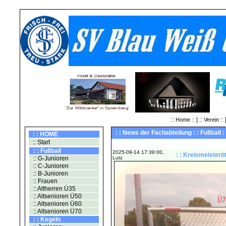
::
| ::
|
Home ::
Verein ::
: : News der Fachabteilung : : Fußball :
: : HOME
:: Start
: : Fußball
2025-09-14 17:39:00,
: : Kreismeistert
:: G-Junioren
Lutz
:: C-Junioren
:: B-Junioren
:: Frauen
:: Altherren Ü35
:: Altsenioren Ü50
:: Altsenioren Ü60
:: Altsenioren Ü70
: : Kegeln