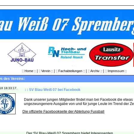
::
| ::
| ::
| ::
| ::
Home ::
Verein ::
Fachabteilungen ::
Archiv ::
Impressum ::
ws des Vereins:
18 18:33:17,
: : SV Blau Weiß 07 bei Facebook
Dank unserer jungen Mitglieder findet man bei Facebook die etwas
ungezwungenere Ausgabe von und für junge Leute im Trend der Ze
Die offizielle Facebookseite der Abteilung Fussball
Der SV Blau-Weiß 07 Spremberg bietet Interessenten