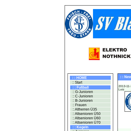
: : Ne
: : HOME
:: Start
2013-11-
: : Fußball
Lutz
:: G-Junioren
:: C-Junioren
:: B-Junioren
:: Frauen
:: Altherren Ü35
:: Altsenioren Ü50
:: Altsenioren Ü60
:: Altsenioren Ü70
: : Kegeln