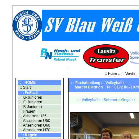
::
| ::
|
Home ::
Verein ::
: : HOME
: : Fachabteilung : : Volleyball : :
Marcel Diedrich Tel.: 0172 88210
:: Start
: : Fußball
:: G-Junioren
: : Volleyball : : Schmetterlinge : :
:: C-Junioren
:: B-Junioren
:: Frauen
:: Altherren Ü35
:: Altsenioren Ü50
:: Altsenioren Ü60
:: Altsenioren Ü70
: : Kegeln