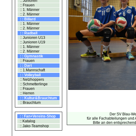
:: Junioren
:: Frauen
:: 1. Männer
:: 2. Männer
: : Billard
:: 1. Männer
:: 2. Männer
: : Radball
:: Junioren U13
:: Junioren U19
:: 1. Männer
:: 2. Männer
: : Gymnastik
:: Frauen
: : Dart
:: 1.Mannschaft
: : Volleyball
:: Netzhoppers
:: Schmetterlinge
:: Frauen
:: Herren
: : Kultur&Brauchtum
:: Brauchtum
Der SV Blau-Wei
: : Fan+Vereins-Shop
für alle Fachabteilungen und
:: Katalog
Bitte an den entsprechen
:: Jako-Teamshop