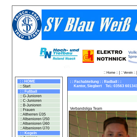
::
| ::
|
Home ::
Verein ::
: : HOME
: : Fachabteilung : : Radball : :
Kantor, Siegbert Tel.: 03563 601
:: Start
: : Fußball
:: G-Junioren
:: C-Junioren
:: B-Junioren
Verbandsliga Team
:: Frauen
:: Altherren Ü35
:: Altsenioren Ü50
:: Altsenioren Ü60
:: Altsenioren Ü70
: : Kegeln