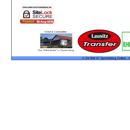
© SV BW 07 Spremberg Online - A