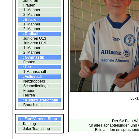
:: Junioren
:: Frauen
:: 1. Männer
:: 2. Männer
: : Billard
:: 1. Männer
:: 2. Männer
: : Radball
:: Junioren U13
:: Junioren U19
:: 1. Männer
:: 2. Männer
: : Gymnastik
:: Frauen
: : Dart
:: 1.Mannschaft
: : Volleyball
:: Netzhoppers
:: Schmetterlinge
:: Frauen
:: Herren
Luka
: : Kultur&Brauchtum
:: Brauchtum
: : Fan+Vereins-Shop
Der SV Blau-Wei
:: Katalog
für alle Fachabteilungen und
:: Jako-Teamshop
Bitte an den entsprechen