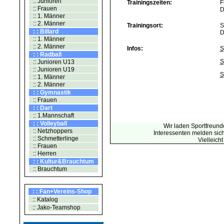
:: Junioren
Trainingszeiten:
F
:: Frauen
D
:: 1. Männer
:: 2. Männer
Trainingsort:
S
: : Billard
D
:: 1. Männer
:: 2. Männer
Infos:
S
: : Radball
S
:: Junioren U13
:: Junioren U19
S
:: 1. Männer
:: 2. Männer
: : Gymnastik
:: Frauen
: : Dart
:: 1.Mannschaft
: : Volleyball
Wir laden Sportfreund
:: Netzhoppers
Interessenten melden sich 
:: Schmetterlinge
Vielleich
:: Frauen
:: Herren
: : Kultur&Brauchtum
:: Brauchtum
: : Fan+Vereins-Shop
:: Katalog
:: Jako-Teamshop