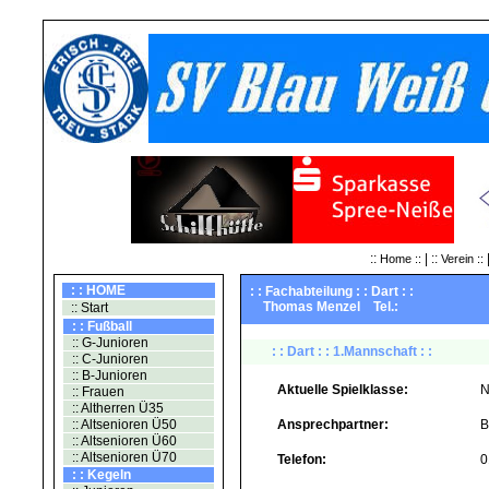
::
| ::
|
Home ::
Verein ::
: : HOME
: : Fachabteilung : : Dart : :
Thomas Menzel Tel.:
:: Start
: : Fußball
:: G-Junioren
: : Dart : : 1.Mannschaft : :
:: C-Junioren
:: B-Junioren
Aktuelle Spielklasse:
N
:: Frauen
:: Altherren Ü35
:: Altsenioren Ü50
Ansprechpartner:
B
:: Altsenioren Ü60
:: Altsenioren Ü70
Telefon:
0
: : Kegeln