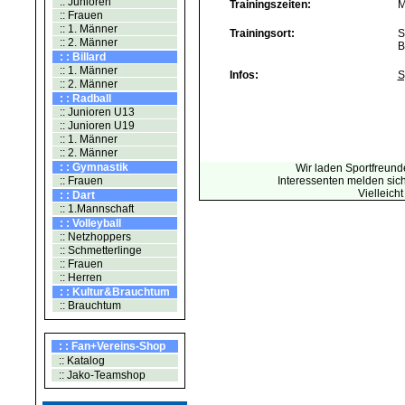
:: Junioren
Trainingszeiten:
M
:: Frauen
:: 1. Männer
Trainingsort:
S
:: 2. Männer
B
: : Billard
:: 1. Männer
Infos:
S
:: 2. Männer
: : Radball
:: Junioren U13
:: Junioren U19
:: 1. Männer
:: 2. Männer
: : Gymnastik
Wir laden Sportfreund
:: Frauen
Interessenten melden sich 
Vielleich
: : Dart
:: 1.Mannschaft
: : Volleyball
:: Netzhoppers
:: Schmetterlinge
:: Frauen
:: Herren
: : Kultur&Brauchtum
:: Brauchtum
: : Fan+Vereins-Shop
:: Katalog
:: Jako-Teamshop